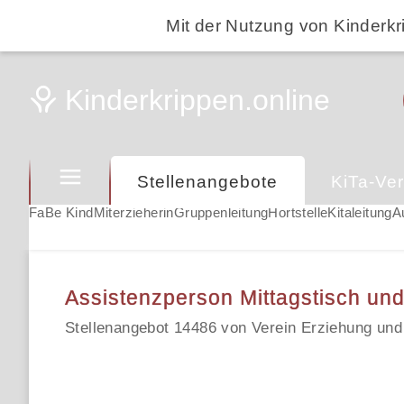
Mit der Nutzung von Kinderkr
Stellenangebote
KiTa-Ver
FaBe Kind
Miterzieherin
Gruppenleitung
Hortstelle
Kitaleitung
A
Assistenzperson Mittagstisch un
Stellenangebot 14486 von Verein Erziehung und