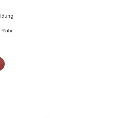
ildung
 Rohr
n