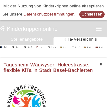
Mit der Nutzung von Kinderkrippen.online akzeptieren
Sie unsere
Datenschutzbestimmungen
.
Schliessen
Stellenangebote
KiTa-Verzeichnis
AG
AI
AR
BL
BS
BE
FR
GE
GL
Tagesheim Wägwyser, Holeestrasse,
flexible KiTa in Stadt Basel-Bachletten