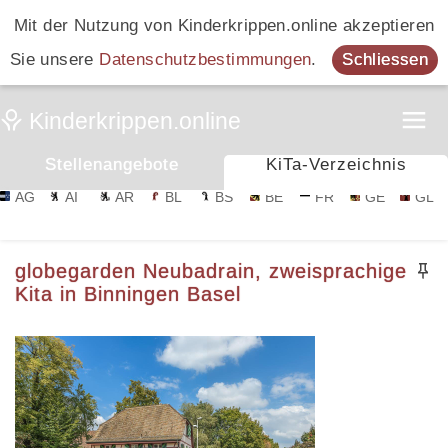
Mit der Nutzung von Kinderkrippen.online akzeptieren
Sie unsere
Datenschutzbestimmungen
.
Schliessen
Stellenangebote
KiTa-Verzeichnis
AG
AI
AR
BL
BS
BE
FR
GE
GL
globegarden Neubadrain, zweisprachige
Kita in Binningen Basel