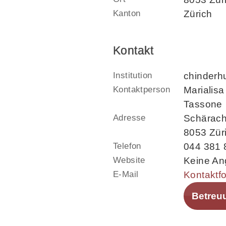
Kanton
Zürich
Kontakt
Institution
chinderhu
Kontaktperson
Marialis
Tassone
Adresse
Schärach
8053 Zür
Telefon
044 381 
Website
Keine A
E-Mail
Kontaktf
Betreu