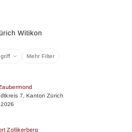
ürich Witikon
riff
Mehr Filter
 Zaubermond
dtkreis 7, Kanton Zürich
.2026
rt Zollikerberg