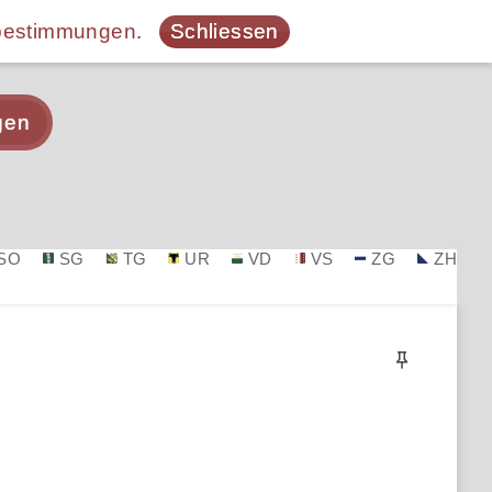
bestimmungen
.
Schliessen
gen
SO
SG
TG
UR
VD
VS
ZG
ZH