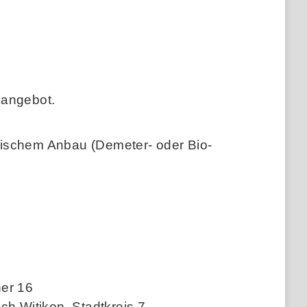
sangebot.
gischem Anbau (Demeter- oder Bio-
er 16
ch Witikon, Stadtkreis 7