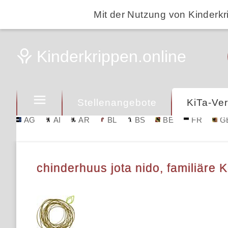
Mit der Nutzung von Kinderkr
Stellenangebote
KiTa-Ver
AG
AI
AR
BL
BS
BE
FR
G
chinderhuus jota nido, familiäre 