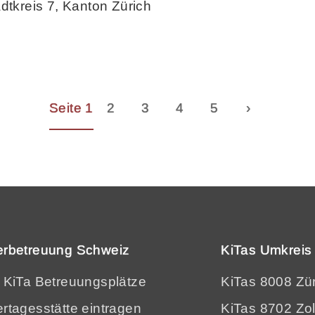
dtkreis 7, Kanton Zürich
Seite 1
2
3
4
5
›
erbetreuung Schweiz
KiTas Umkreis 
e KiTa Betreuungsplätze
KiTas 8008 Zü
rtagesstätte eintragen
KiTas 8702 Zol