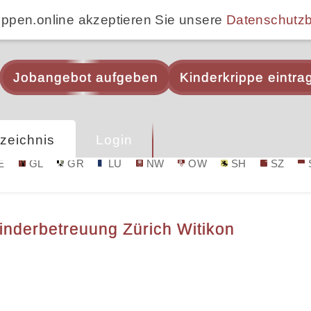
ippen.online akzeptieren Sie unsere
Datenschutz
Jobangebot aufgeben
Kinderkrippe eintra
zeichnis
Login
E
GL
GR
LU
NW
OW
SH
SZ
Kinderbetreuung Zürich Witikon