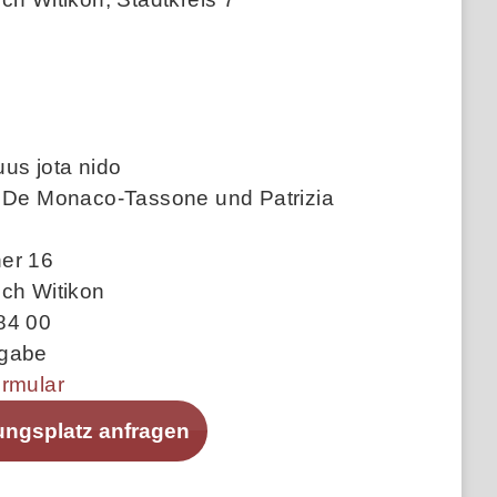
us jota nido
a De Monaco-Tassone und Patrizia
er 16
ich Witikon
84 00
ngabe
ormular
ungsplatz anfragen