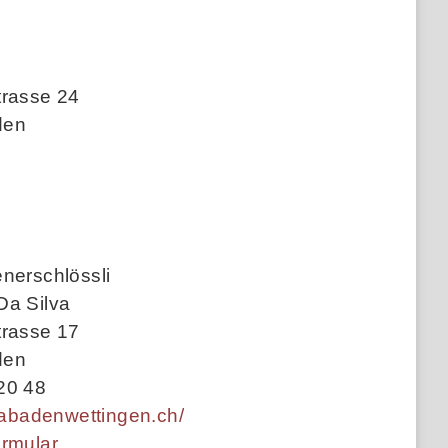
trasse 24
den
nerschlössli
Da Silva
trasse 17
den
20 48
itabadenwettingen.ch/
ormular