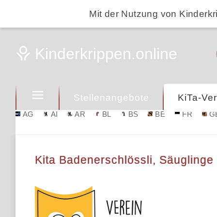
Mit der Nutzung von Kinderkr
Stellenangebote
KiTa-Ver
AG
AI
AR
BL
BS
BE
FR
G
Kita Badenerschlössli, Säuglinge 