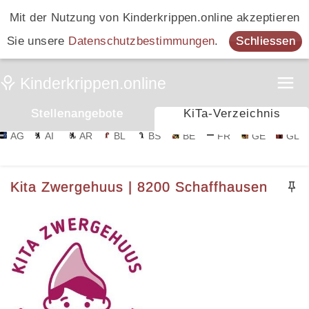
Mit der Nutzung von Kinderkrippen.online akzeptieren
Sie unsere
Datenschutzbestimmungen
.
Schliessen
Stellenangebote
KiTa-Verzeichnis
AG
AI
AR
BL
BS
BE
FR
GE
GL
Kita Zwergehuus | 8200 Schaffhausen