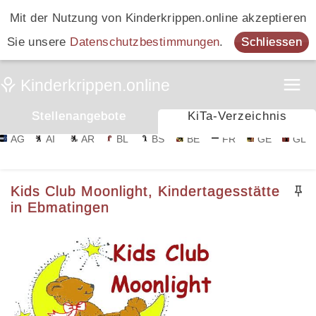
Mit der Nutzung von Kinderkrippen.online akzeptieren
Sie unsere
Datenschutzbestimmungen
.
Schliessen
Stellenangebote
KiTa-Verzeichnis
AG
AI
AR
BL
BS
BE
FR
GE
GL
Kids Club Moonlight, Kindertagesstätte
in Ebmatingen