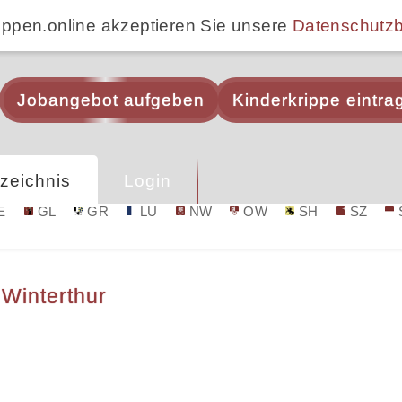
ippen.online akzeptieren Sie unsere
Datenschutz
Jobangebot aufgeben
Kinderkrippe eintra
zeichnis
Login
E
GL
GR
LU
NW
OW
SH
SZ
 Winterthur