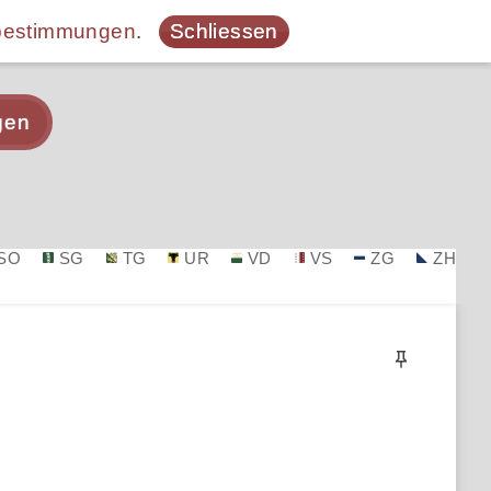
bestimmungen
.
Schliessen
gen
SO
SG
TG
UR
VD
VS
ZG
ZH