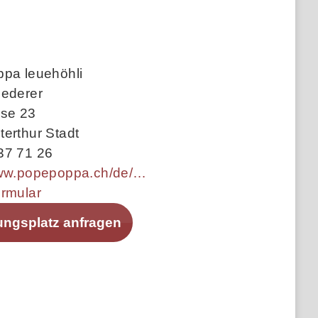
ppa leuehöhli
iederer
sse 23
erthur Stadt
37 71 26
https://www.popepoppa.ch/de/einrichtungen/kita-in-winterthur
ormular
ungsplatz anfragen