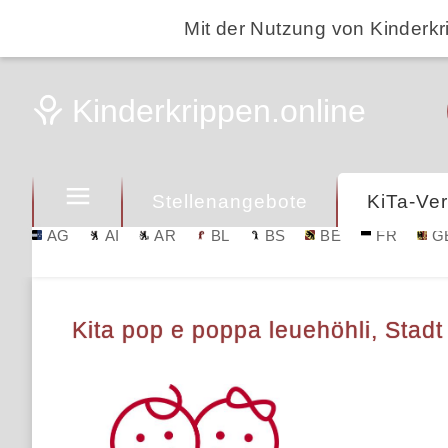
Mit der Nutzung von Kinderkr
Stellenangebote
KiTa-Ver
AG
AI
AR
BL
BS
BE
FR
G
Kita pop e poppa leuehöhli, Stadt