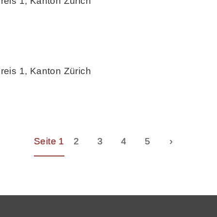
reis 1, Kanton Zürich
reis 1, Kanton Zürich
Seite 1
2
3
4
5
›