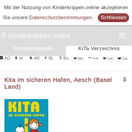
Mit der Nutzung von Kinderkrippen.online akzeptieren
Sie unsere
Datenschutzbestimmungen
.
Schliessen
Stellenangebote
KiTa-Verzeichnis
AG
AI
AR
BL
BS
BE
FR
GE
GL
Kita im sicheren Hafen, Aesch (Basel
Land)