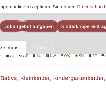
ippen.online akzeptieren Sie unsere
Datenschutz
Jobangebot aufgeben
Kinderkrippe eintra
zeichnis
Login
E
GL
GR
LU
NW
OW
SH
SZ
 Babys, Kleinkinder, Kindergartenkinder