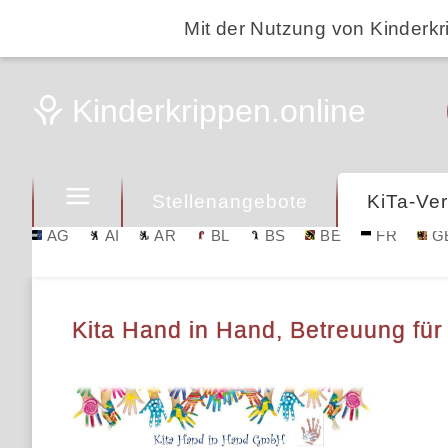
Mit der Nutzung von Kinderkr
Stellenangebote
KiTa-Ver
AG
AI
AR
BL
BS
BE
FR
G
Kita Hand in Hand, Betreuung für