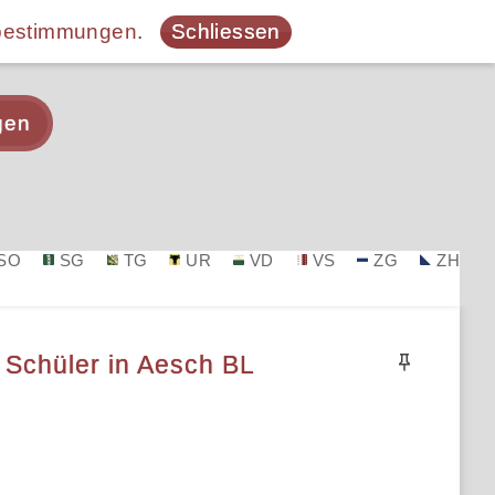
bestimmungen
.
Schliessen
gen
SO
SG
TG
UR
VD
VS
ZG
ZH
, Schüler in Aesch BL