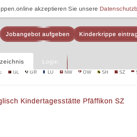
ippen.online akzeptieren Sie unsere
Datenschutz
Jobangebot aufgeben
Kinderkrippe eintra
zeichnis
Login
E
GL
GR
LU
NW
OW
SH
SZ
nglisch Kindertagesstätte Pfäffikon SZ