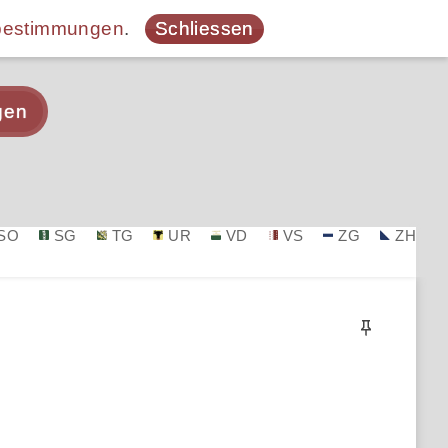
bestimmungen
.
Schliessen
gen
SO
SG
TG
UR
VD
VS
ZG
ZH