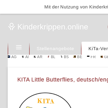
Mit der Nutzung von Kinderkr
Stellenangebote
KiTa-Ver
AG
AI
AR
BL
BS
BE
FR
G
KITA Little Butterflies, deutsch/e