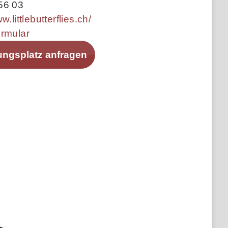
56 03
w.littlebutterflies.ch/
ormular
ungsplatz anfragen