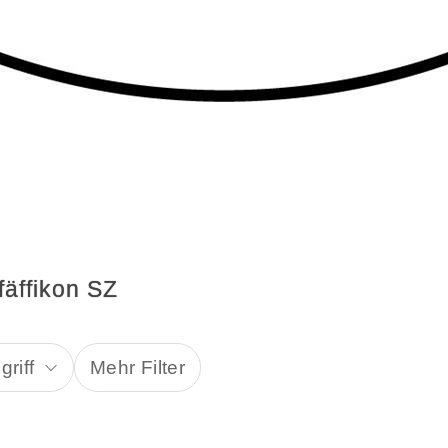
fäffikon SZ
riff
Mehr Filter