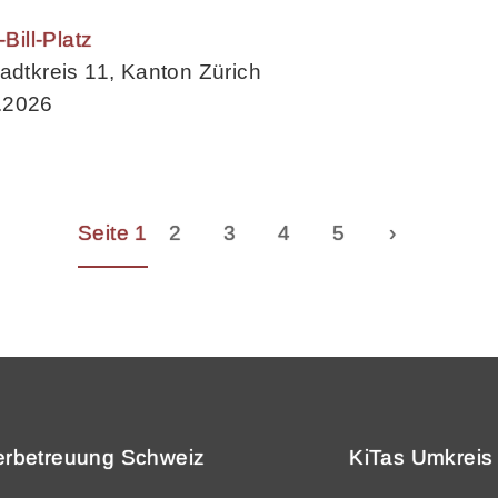
ill-Platz
adtkreis 11, Kanton Zürich
.2026
Seite 1
2
3
4
5
›
erbetreuung Schweiz
KiTas Umkreis 