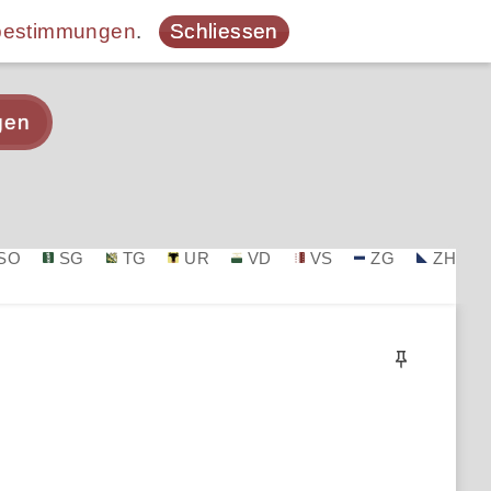
bestimmungen
.
Schliessen
gen
SO
SG
TG
UR
VD
VS
ZG
ZH