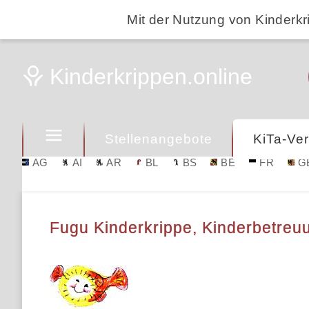
Mit der Nutzung von Kinderkr
Stellenangebote
KiTa-Ver
AG
AI
AR
BL
BS
BE
FR
G
Fugu Kinderkrippe, Kinderbetreu