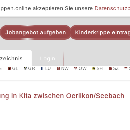
ippen.online akzeptieren Sie unsere
Datenschutz
Jobangebot aufgeben
Kinderkrippe eintra
zeichnis
Login
E
GL
GR
LU
NW
OW
SH
SZ
ung in Kita zwischen Oerlikon/Seebach