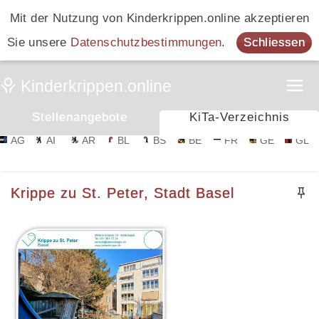
Mit der Nutzung von Kinderkrippen.online akzeptieren
Sie unsere
Datenschutzbestimmungen
.
Schliessen
Stellenangebote
KiTa-Verzeichnis
AG
AI
AR
BL
BS
BE
FR
GE
GL
Krippe zu St. Peter, Stadt Basel