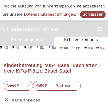
Mit der Nutzung von Kinderkrippen.online akzeptieren
Sie unsere
Datenschutzbestimmungen
.
Schliessen
Stellenangebote
KiTa-Verzeichnis
AG
AI
AR
BL
BS
BE
FR
GE
GL
Kinderbetreuung 4054 Basel-Bachletten -
freie KiTa-Plätze Basel Stadt
Basel Stadt
4054 Basel-Bachletten
Karte anzeigen