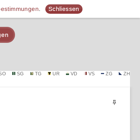
bestimmungen
.
Schliessen
gen
SO
SG
TG
UR
VD
VS
ZG
ZH