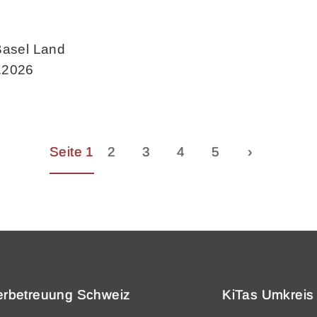
Basel Land
.2026
Seite 1
2
3
4
5
›
erbetreuung Schweiz
KiTas Umkreis 