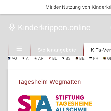
Mit der Nutzung von Kinderkr
Stellenangebote
KiTa-Ver
AG
AI
AR
BL
BS
BE
FR
G
Tagesheim Wegmatten