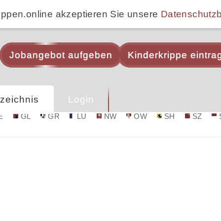
ippen.online akzeptieren Sie unsere
Datenschutz
Jobangebot aufgeben
Kinderkrippe eintra
zeichnis
Login
E
GL
GR
LU
NW
OW
SH
SZ