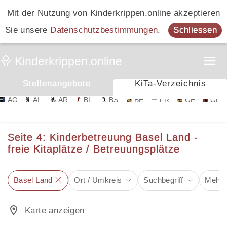
Mit der Nutzung von Kinderkrippen.online akzeptieren
Sie unsere
Datenschutzbestimmungen
.
Schliessen
Stellenangebote
KiTa-Verzeichnis
AG
AI
AR
BL
BS
BE
FR
GE
GL
Seite 4: Kinderbetreuung Basel Land -
freie Kitaplätze / Betreuungsplätze
Basel Land
Ort / Umkreis
Suchbegriff
Mehr F
Karte anzeigen