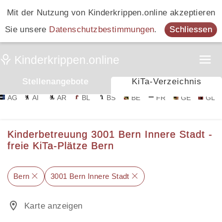
Mit der Nutzung von Kinderkrippen.online akzeptieren
Sie unsere
Datenschutzbestimmungen
.
Schliessen
Stellenangebote
KiTa-Verzeichnis
AG
AI
AR
BL
BS
BE
FR
GE
GL
Kinderbetreuung 3001 Bern Innere Stadt -
freie KiTa-Plätze Bern
Bern
3001 Bern Innere Stadt
Karte anzeigen