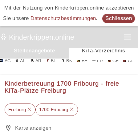
Mit der Nutzung von Kinderkrippen.online akzeptieren
Sie unsere
Datenschutzbestimmungen
.
Schliessen
Stellenangebote
KiTa-Verzeichnis
AG
AI
AR
BL
BS
BE
FR
GE
GL
Kinderbetreuung 1700 Fribourg - freie
KiTa-Plätze Freiburg
Freiburg
1700 Fribourg
Karte anzeigen