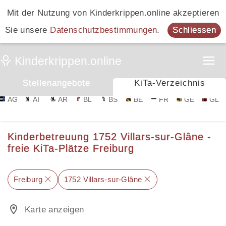
Mit der Nutzung von Kinderkrippen.online akzeptieren
Sie unsere
Datenschutzbestimmungen
.
Schliessen
Stellenangebote
KiTa-Verzeichnis
AG
AI
AR
BL
BS
BE
FR
GE
GL
Kinderbetreuung 1752 Villars-sur-Glâne -
freie KiTa-Plätze Freiburg
Freiburg
1752 Villars-sur-Glâne
Karte anzeigen