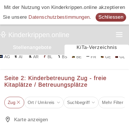
Mit der Nutzung von Kinderkrippen.online akzeptieren
Sie unsere
Datenschutzbestimmungen
.
Schliessen
Stellenangebote
KiTa-Verzeichnis
AG
AI
AR
BL
BS
BE
FR
GE
GL
Seite 2: Kinderbetreuung Zug - freie
Kitaplätze / Betreuungsplätze
Zug
Ort / Umkreis
Suchbegriff
Mehr Filter
Karte anzeigen