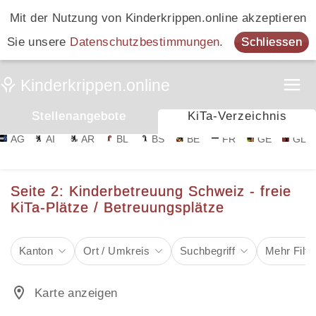
Mit der Nutzung von Kinderkrippen.online akzeptieren
Sie unsere
Datenschutzbestimmungen
.
Schliessen
Stellenangebote
KiTa-Verzeichnis
AG
AI
AR
BL
BS
BE
FR
GE
GL
Seite 2: Kinderbetreuung Schweiz - freie
KiTa-Plätze / Betreuungsplätze
Kanton
Ort / Umkreis
Suchbegriff
Mehr Filte
Karte anzeigen