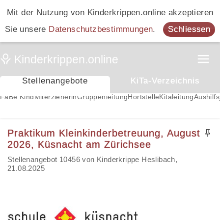
Mit der Nutzung von Kinderkrippen.online akzeptieren
Sie unsere
Datenschutzbestimmungen
.
Schliessen
Stellenangebote
KiTa-Verzeichnis
FaBe Kind
Miterzieherin
Gruppenleitung
Hortstelle
Kitaleitung
Aushilfs
Praktikum Kleinkinderbetreuung, August
2026, Küsnacht am Zürichsee
Stellenangebot 10456 von Kinderkrippe Heslibach,
21.08.2025