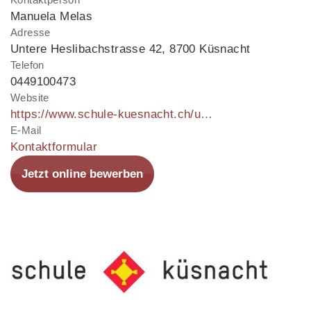
Manuela Melas
Adresse
Untere Heslibachstrasse 42
,
8700 Küsnacht
Telefon
0449100473
Website
https://www.schule-kuesnacht.ch/ueber-uns/schulergaenzende-angebote/kinderkrippe-heslibach/p-350/
E-Mail
Kontaktformular
Jetzt online bewerben