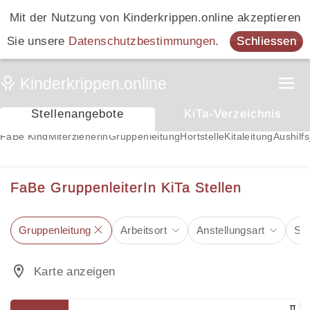
Mit der Nutzung von Kinderkrippen.online akzeptieren
Sie unsere
Datenschutzbestimmungen
.
Schliessen
Stellenangebote
KiTa-Verzeichnis
FaBe Kind
Miterzieherin
Gruppenleitung
Hortstelle
Kitaleitung
Aushilfs
FaBe GruppenleiterIn KiTa Stellen
Gruppenleitung
Arbeitsort
Anstellungsart
Suc
Karte anzeigen