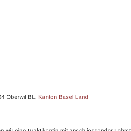
04 Oberwil BL
,
Kanton Basel Land
wir eine Praktikantin mit anschliessender Lehrs