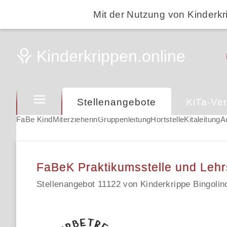
Mit der Nutzung von Kinderkr
Stellenangebote
KiTa-Ver
FaBe Kind
Miterzieherin
Gruppenleitung
Hortstelle
Kitaleitung
A
FaBeK Praktikumsstelle und Lehrs
Stellenangebot 11122 von Kinderkrippe Bingolin