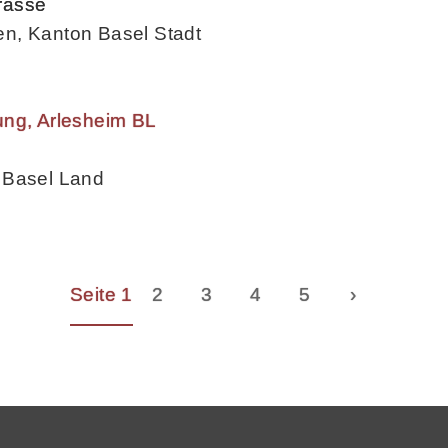
rasse
n, Kanton Basel Stadt
ung, Arlesheim BL
 Basel Land
Seite 1
2
3
4
5
›