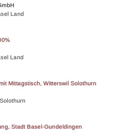
 GmbH
asel Land
100%
asel Land
mit Mittagstisch, Witterswil Solothurn
 Solothurn
ung, Stadt Basel-Gundeldingen