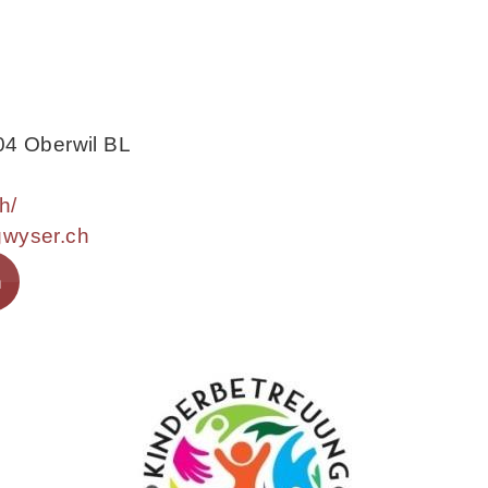
04 Oberwil BL
h/
gwyser.ch
n