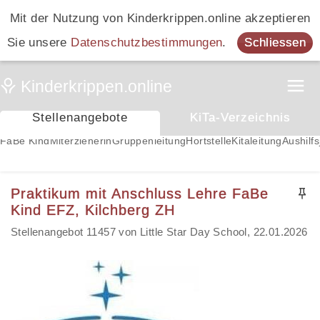
Mit der Nutzung von Kinderkrippen.online akzeptieren
Sie unsere
Datenschutzbestimmungen
.
Schliessen
Stellenangebote
KiTa-Verzeichnis
FaBe Kind
Miterzieherin
Gruppenleitung
Hortstelle
Kitaleitung
Aushilfs
Praktikum mit Anschluss Lehre FaBe
Kind EFZ, Kilchberg ZH
Stellenangebot 11457 von Little Star Day School, 22.01.2026