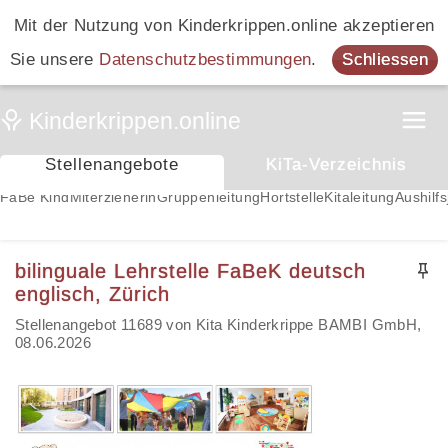
Mit der Nutzung von Kinderkrippen.online akzeptieren
Sie unsere
Datenschutzbestimmungen
.
Schliessen
Stellenangebote
KiTa-Verzeichnis
FaBe Kind
Miterzieherin
Gruppenleitung
Hortstelle
Kitaleitung
Aushilfs
bilinguale Lehrstelle FaBeK deutsch
englisch, Zürich
Stellenangebot 11689 von Kita Kinderkrippe BAMBI GmbH,
08.06.2026