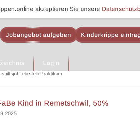
ippen.online akzeptieren Sie unsere
Datenschutz
Jobangebot aufgeben
Kinderkrippe eintra
zeichnis
Login
ushilfsjob
Lehrstelle
Praktikum
FaBe Kind in Remetschwil, 50%
09.2025