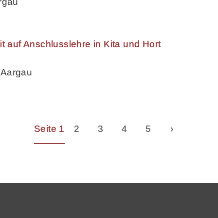
rgau
t auf Anschlusslehre in Kita und Hort
 Aargau
Seite 1
2
3
4
5
›