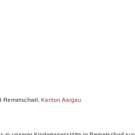
3 Remetschwil
,
Kanton Aargau
n unserer Kindertagesstätte in Remetschwil such