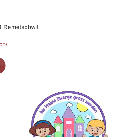
3 Remetschwil
ch/
n