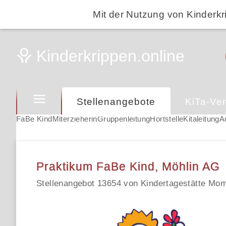
Mit der Nutzung von Kinderkr
Stellenangebote
KiTa-Ver
FaBe Kind
Miterzieherin
Gruppenleitung
Hortstelle
Kitaleitung
A
Praktikum FaBe Kind, Möhlin AG
Stellenangebot 13654 von Kindertagestätte Mo