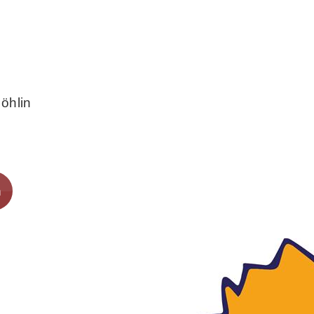
öhlin
n