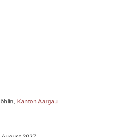
öhlin
,
Kanton Aargau
n August 2027.