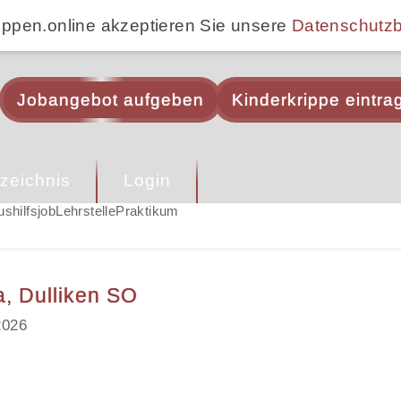
ippen.online akzeptieren Sie unsere
Datenschutz
Jobangebot aufgeben
Kinderkrippe eintra
zeichnis
Login
ushilfsjob
Lehrstelle
Praktikum
a, Dulliken SO
2026