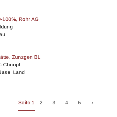
80-100%, Rohr AG
ildung
gau
tätte, Zunzgen BL
nä Chnopf
Basel Land
Seite 1
2
3
4
5
›