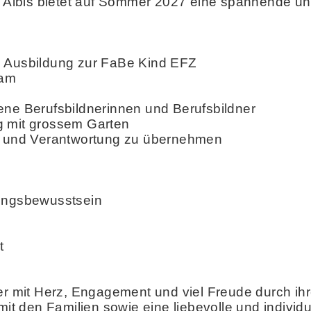
m Albis bietet auf Sommer 2027 eine spannende und 
e Ausbildung zur FaBe Kind EFZ
eam
ene Berufsbildnerinnen und Berufsbildner
g mit grossem Garten
en und Verantwortung zu übernehmen
tungsbewusstsein
t
r mit Herz, Engagement und viel Freude durch ihren
 den Familien sowie eine liebevolle und individ