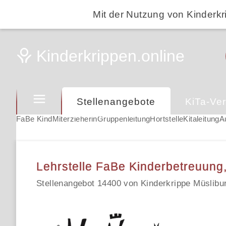
Mit der Nutzung von Kinderkr
Stellenangebote
KiTa-Ver
FaBe Kind
Miterzieherin
Gruppenleitung
Hortstelle
Kitaleitung
A
Lehrstelle FaBe Kinderbetreuung, 
Stellenangebot 14400 von Kinderkrippe Müslibu