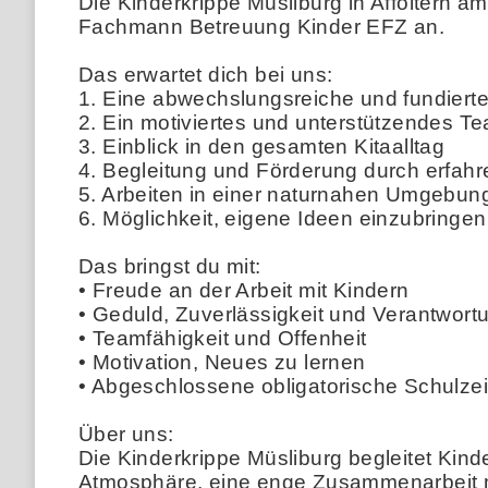
Die Kinderkrippe Müsliburg in Affoltern a
Fachmann Betreuung Kinder EFZ an.
Das erwartet dich bei uns:
1. Eine abwechslungsreiche und fundiert
2. Ein motiviertes und unterstützendes T
3. Einblick in den gesamten Kitaalltag
4. Begleitung und Förderung durch erfahr
5. Arbeiten in einer naturnahen Umgebun
6. Möglichkeit, eigene Ideen einzubring
Das bringst du mit:
• Freude an der Arbeit mit Kindern
• Geduld, Zuverlässigkeit und Verantwor
• Teamfähigkeit und Offenheit
• Motivation, Neues zu lernen
• Abgeschlossene obligatorische Schulzei
Über uns:
Die Kinderkrippe Müsliburg begleitet Kinde
Atmosphäre, eine enge Zusammenarbeit mit