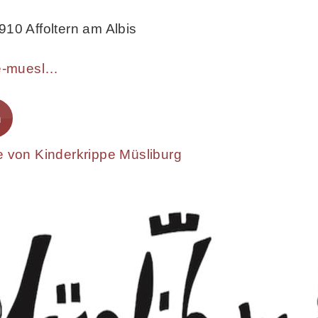
910 Affoltern am Albis
https://www.kinderkrippe-muesliburg.ch
n
e von Kinderkrippe Müsliburg