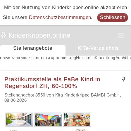
Mit der Nutzung von Kinderkrippen.online akzeptieren
Sie unsere
Datenschutzbestimmungen
.
Schliessen
Stellenangebote
KiTa-Verzeichnis
FaBe Kind
Miterzieherin
Gruppenleitung
Hortstelle
Kitaleitung
Aushilfs
Praktikumsstelle als FaBe Kind in
Regensdorf ZH, 60-100%
Stellenangebot 8556 von Kita Kinderkrippe BAMBI GmbH,
08.06.2026