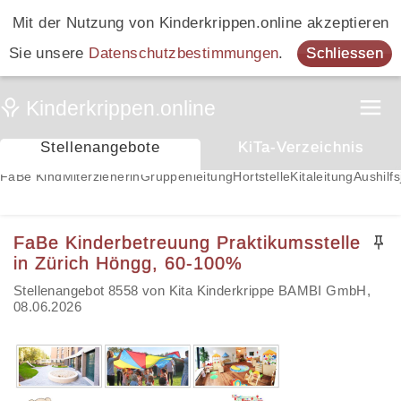
Mit der Nutzung von Kinderkrippen.online akzeptieren
Sie unsere
Datenschutzbestimmungen
.
Schliessen
Stellenangebote
KiTa-Verzeichnis
FaBe Kind
Miterzieherin
Gruppenleitung
Hortstelle
Kitaleitung
Aushilfs
FaBe Kinderbetreuung Praktikumsstelle
in Zürich Höngg, 60-100%
Stellenangebot 8558 von Kita Kinderkrippe BAMBI GmbH,
08.06.2026