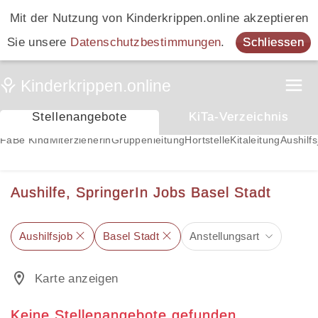
Mit der Nutzung von Kinderkrippen.online akzeptieren
Sie unsere
Datenschutzbestimmungen
.
Schliessen
Stellenangebote
KiTa-Verzeichnis
FaBe Kind
Miterzieherin
Gruppenleitung
Hortstelle
Kitaleitung
Aushilfs
Aushilfe, SpringerIn Jobs Basel Stadt
Aushilfsjob
Basel Stadt
Anstellungsart
Karte anzeigen
Keine Stellenangebote gefunden