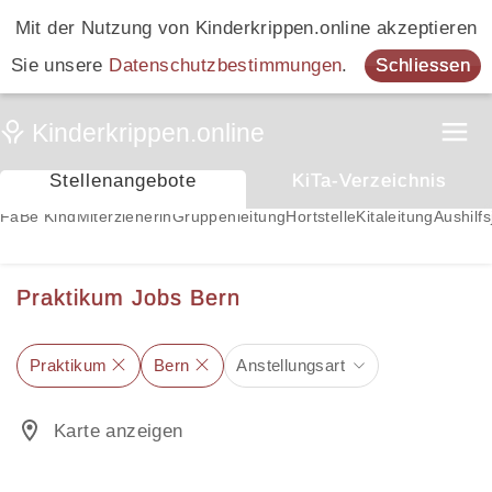
Mit der Nutzung von Kinderkrippen.online akzeptieren
Sie unsere
Datenschutzbestimmungen
.
Schliessen
Stellenangebote
KiTa-Verzeichnis
FaBe Kind
Miterzieherin
Gruppenleitung
Hortstelle
Kitaleitung
Aushilfs
Praktikum Jobs Bern
Praktikum
Bern
Anstellungsart
Karte anzeigen