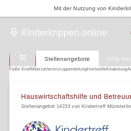
Mit der Nutzung von Kinderkr
Stellenangebote
KiTa-Ver
FaBe Kind
Miterzieherin
Gruppenleitung
Hortstelle
Kitaleitung
A
Hauswirtschaftshilfe und Betreu
Stellenangebot 14233 von Kindertreff Münsterli