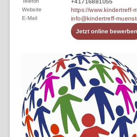
Telefon
+41716881055
Website
E-Mail
info@kindertreff-muenst
Jetzt online bewerbe