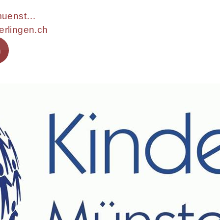
https://www.kindertreff-muensterlingen.ch/
erlingen.ch
n