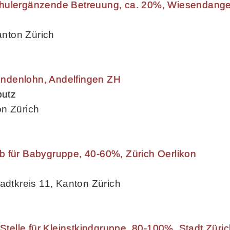
chulergänzende Betreuung, ca. 20%, Wiesendang
nton Zürich
tundenlohn, Andelfingen ZH
butz
on Zürich
b für Babygruppe, 40-60%, Zürich Oerlikon
adtkreis 11, Kanton Zürich
 Stelle für Kleinstkindgruppe, 80-100%, Stadt Züri