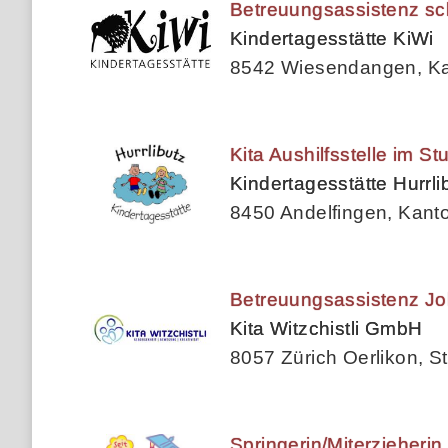
Betreuungsassistenz s
Kindertagesstätte KiWi
8542 Wiesendangen, Ka
Kita Aushilfsstelle im S
Kindertagesstätte Hurrli
8450 Andelfingen, Kant
Betreuungsassistenz Jo
Kita Witzchistli GmbH
8057 Zürich Oerlikon, St
Springerin/Miterzieherin