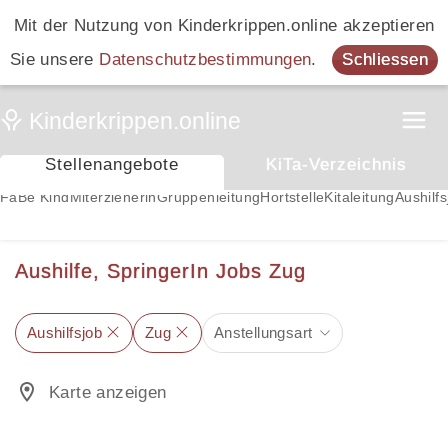
Mit der Nutzung von Kinderkrippen.online akzeptieren
Sie unsere
Datenschutzbestimmungen
.
Schliessen
Stellenangebote
KiTa-Verzeichnis
FaBe Kind
Miterzieherin
Gruppenleitung
Hortstelle
Kitaleitung
Aushilfs
Aushilfe, SpringerIn Jobs Zug
Aushilfsjob
Zug
Anstellungsart
Karte anzeigen