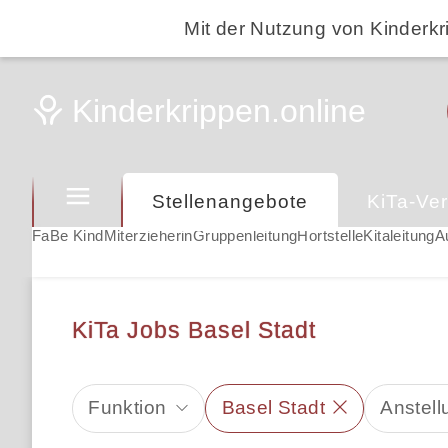
Mit der Nutzung von Kinderkr
Stellenangebote
KiTa-Ver
FaBe Kind
Miterzieherin
Gruppenleitung
Hortstelle
Kitaleitung
A
KiTa Jobs Basel Stadt
Funktion
Basel Stadt
Anstell