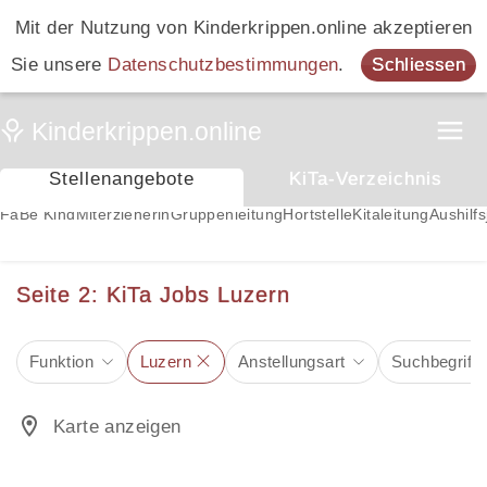
Mit der Nutzung von Kinderkrippen.online akzeptieren
Sie unsere
Datenschutzbestimmungen
.
Schliessen
Stellenangebote
KiTa-Verzeichnis
FaBe Kind
Miterzieherin
Gruppenleitung
Hortstelle
Kitaleitung
Aushilfs
Seite 2: KiTa Jobs Luzern
Funktion
Luzern
Anstellungsart
Suchbegriff
Karte anzeigen