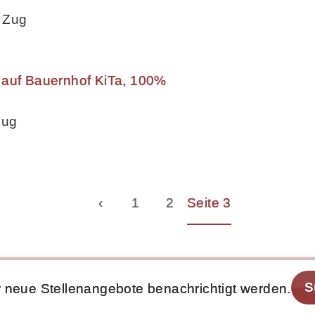
 Zug
 auf Bauernhof KiTa, 100%
Zug
‹
1
2
Seite 3
S
 neue Stellenangebote benachrichtigt werden.