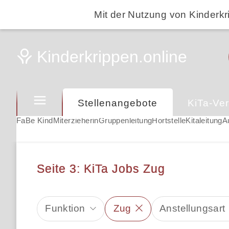
Mit der Nutzung von Kinderkr
Stellenangebote
KiTa-Ver
FaBe Kind
Miterzieherin
Gruppenleitung
Hortstelle
Kitaleitung
A
Seite 3: KiTa Jobs Zug
Funktion
Zug
Anstellungsart