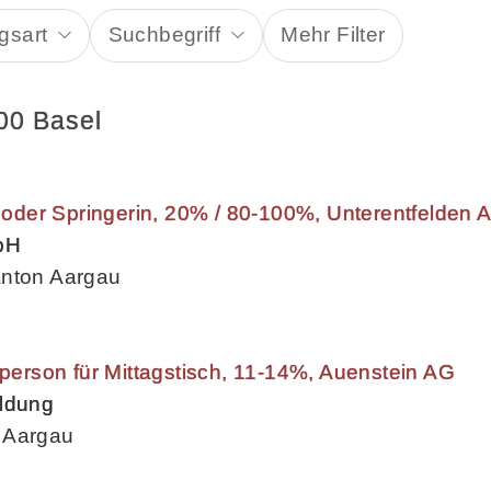
gsart
Suchbegriff
Mehr Filter
00 Basel
in oder Springerin, 20% / 80-100%, Unterentfelden 
bH
anton Aargau
zperson für Mittagstisch, 11-14%, Auenstein AG
ildung
 Aargau