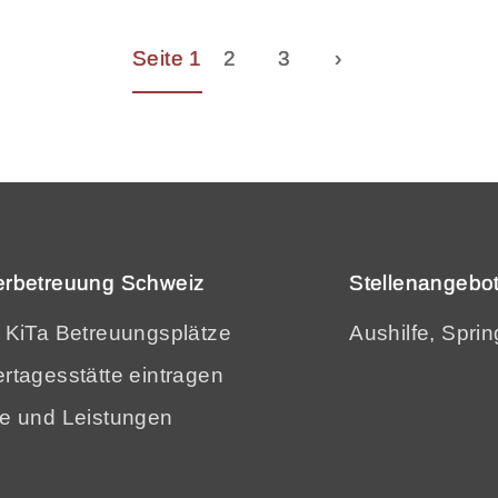
Seite 1
2
3
›
erbetreuung Schweiz
Stellenangebot
e KiTa Betreuungsplätze
Aushilfe, Sprin
rtagesstätte eintragen
se und Leistungen