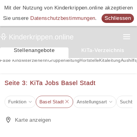
Mit der Nutzung von Kinderkrippen.online akzeptieren
Sie unsere
Datenschutzbestimmungen
.
Schliessen
Stellenangebote
KiTa-Verzeichnis
FaBe Kind
Miterzieherin
Gruppenleitung
Hortstelle
Kitaleitung
Aushilfs
Seite 3: KiTa Jobs Basel Stadt
Funktion
Basel Stadt
Anstellungsart
Suchbeg
Karte anzeigen