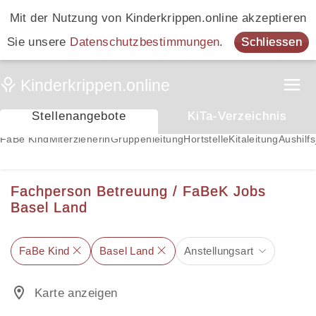
Mit der Nutzung von Kinderkrippen.online akzeptieren
Sie unsere
Datenschutzbestimmungen
.
Schliessen
Stellenangebote
KiTa-Verzeichnis
FaBe Kind
Miterzieherin
Gruppenleitung
Hortstelle
Kitaleitung
Aushilfs
Fachperson Betreuung / FaBeK Jobs
Basel Land
FaBe Kind
Basel Land
Anstellungsart
Karte anzeigen