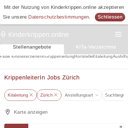
Mit der Nutzung von Kinderkrippen.online akzeptieren
Sie unsere
Datenschutzbestimmungen
.
Schliessen
Stellenangebote
KiTa-Verzeichnis
FaBe Kind
Miterzieherin
Gruppenleitung
Hortstelle
Kitaleitung
Aushilfs
KrippenleiterIn Jobs Zürich
Kitaleitung
Zürich
Anstellungsart
Suchbegriff
Karte anzeigen