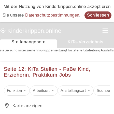
Mit der Nutzung von Kinderkrippen.online akzeptieren
Sie unsere
Datenschutzbestimmungen
.
Schliessen
Stellenangebote
KiTa-Verzeichnis
FaBe Kind
Miterzieherin
Gruppenleitung
Hortstelle
Kitaleitung
Aushilfs
Seite 12: KiTa Stellen - FaBe Kind,
Erzieherin, Praktikum Jobs
Funktion
Arbeitsort
Anstellungsart
Suchbegri
Karte anzeigen